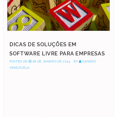
DICAS DE SOLUÇÕES EM
SOFTWARE LIVRE PARA EMPRESAS
POSTED ON
28 DE JANEIRO DE 2014
BY
SANDRO
VENEZUELA
[twitter-button] Quem pensa que software livre
é o mesmo que software grátis, está enganado!
A definição para software livre é todo aquele
software que respeita a liberdade dos usuários,
que significa que qualquer usuário tem o direito
de executar, estudar, distribuir, alterar e copiar
qualquer parte do software ou até mesmo ele
por completo. Ok, […]