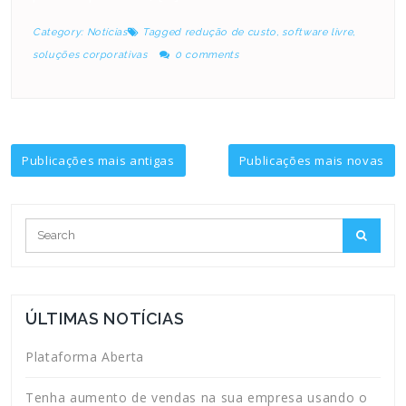
Category:
Notícias
Tagged
redução de custo
,
software livre
,
soluções corporativas
0 comments
Navegação
Publicações mais antigas
Publicações mais novas
por
posts
ÚLTIMAS NOTÍCIAS
Plataforma Aberta
Tenha aumento de vendas na sua empresa usando o