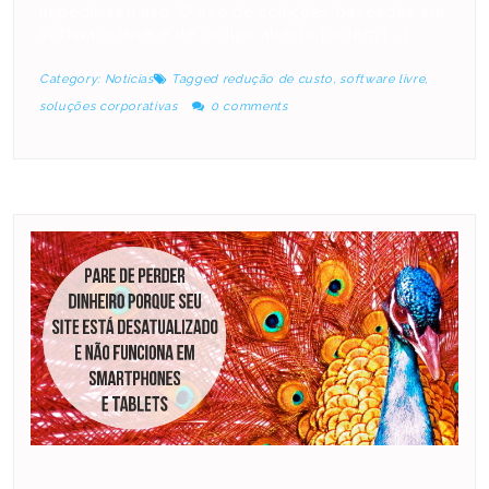
impedir seu uso. O uso de soluções baseadas em
software livre e de código aberto podem […]
Category:
Notícias
Tagged
redução de custo
,
software livre
,
soluções corporativas
0 comments