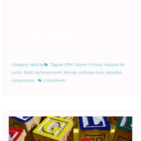
[twitter-button] Software como Serviço, ou
simplesmente SaaS (Software as a Service), é
uma forma de distribuição e comercialização de
software, onde o fornecedor do software se
responsabiliza por toda a estrutura necessária
para disponibilizar a aplicação, como servidores,
conectividade, segurança, disponibilidade, e o
cliente simplesmente utiliza o software através
da Internet, pagando uma “assinatura” pelo […]
Category:
Notícias
Tagged
CRM
,
Nuvem Privada
,
redução de
custo
,
SaaS
,
Software como Serviço
,
software livre
,
soluções
corporativas
0 comments