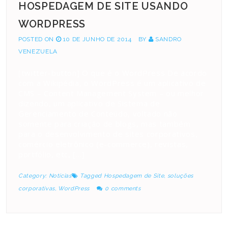
HOSPEDAGEM DE SITE USANDO
WORDPRESS
POSTED ON
10 DE JUNHO DE 2014
BY
SANDRO
VENEZUELA
[twitter-button] O que é o WordPress De acordo
com a Wikipédia, o WordPress é um aplicativo de
CMS – Content Management System – ou melhor
dizendo, um aplicativo de Sistema de
Gerenciamento de Conteúdo, voltado não
somente para criação de blogs, mas também
para o desenvolvimento de sites corporativos,
comércio eletrônico (e-commerce), revistas,
portfólio, etc, […]
Category:
Notícias
Tagged
Hospedagem de Site
,
soluções
corporativas
,
WordPress
0 comments