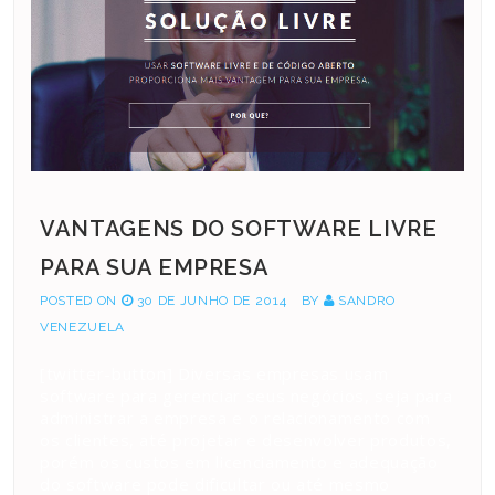
VANTAGENS DO SOFTWARE LIVRE
PARA SUA EMPRESA
POSTED ON
30 DE JUNHO DE 2014
BY
SANDRO
VENEZUELA
[twitter-button] Diversas empresas usam
software para gerenciar seus negócios, seja para
administrar a empresa e o relacionamento com
os clientes, até projetar e desenvolver produtos,
porém os custos em licenciamento e adequação
do software pode dificultar ou até mesmo