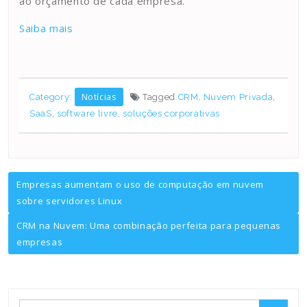
ao orçamento de cada empresa.
Saiba mais
Notícias
Category:
Tagged
CRM
,
Nuvem Privada
,
SaaS
,
software livre
,
soluções corporativas
Navegação
Empresas aumentam o uso de computação em nuvem
sobre servidores Linux
de
CRM na Nuvem: Uma combinação perfeita para pequenas
Post
empresas