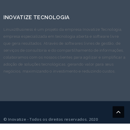
INOVATIZE TECNOLOGIA
Linux2Business é um projeto da empresa Inovatize Tecnologia,
empresa especializada em tecnologia aberta e software livre
que gera resultados. Através de softwares livres de gestão, de
serviços de consultoria e do compartilhamento de informações,
colaboramos com os nossos clientes para agilizar e simplificar a
adoção de soluções tecnológicas, gerando valor para seus
negócios, maximizando o investimento e reduzindo custos.
© Inovatize - Todos os direitos reservados. 2020
Proudly powered by WordPress
|
Theme: Capacious by
Canyon