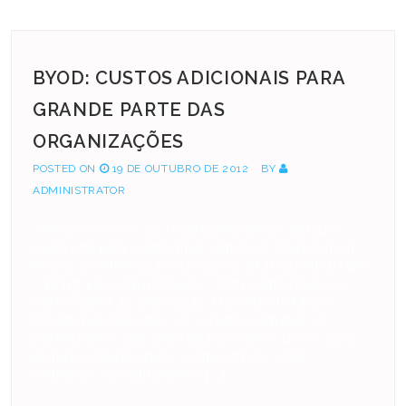
BYOD: CUSTOS ADICIONAIS PARA
GRANDE PARTE DAS
ORGANIZAÇÕES
POSTED ON
19 DE OUTUBRO DE 2012
BY
ADMINISTRATOR
“De acordo com os resultados de um estudo
realizado pela Lieberman Software Corporation,
houve a confirmação de que as práticas de BYOD
– Bring Your Own Device – tem aumentado os
custos para as empresas. Os entrevistados
foram questionados se acreditavam que se
permitissem aos empregados conectarem seus
próprios dispositivos (como drives USB,
celulares, computadores […]