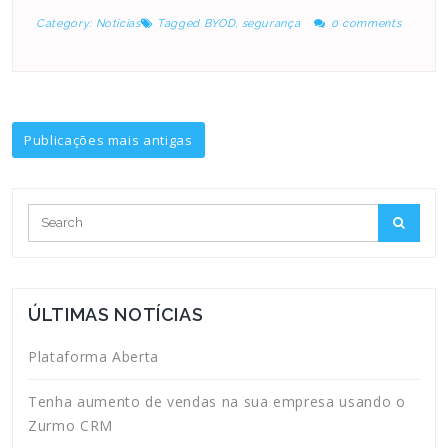
Category:
Notícias
Tagged
BYOD
,
segurança
0 comments
Navegação
Publicações mais antigas
por
posts
ÚLTIMAS NOTÍCIAS
Plataforma Aberta
Tenha aumento de vendas na sua empresa usando o
Zurmo CRM