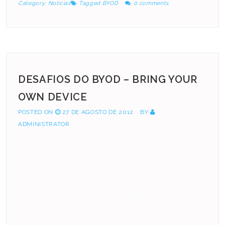
Category:
Notícias
Tagged
BYOD
0 comments
DESAFIOS DO BYOD – BRING YOUR
OWN DEVICE
POSTED ON
27 DE AGOSTO DE 2012
BY
ADMINISTRATOR
“Consumerização ou em inglês Bring Your Own
Device (BYOD) vem sendo discutida dentro das
organizações, tanto pelos Executivos do Negócio
como pelos de TI, onde cada um procura seus
interesses e todos com suas razões. Vamos
supor que os Executivos do Negócio estejam
certos dos benefícios que este modelo vai trazer
para a empresa e […]