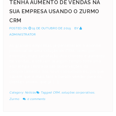
TENHA AUMENTO DE VENDAS NA
SUA EMPRESA USANDO O ZURMO
CRM
POSTED ON
15 DE OUTUBRO DE 2015
BY
ADMINISTRATOR
As grandes empresas já perceberam o enorme
potencial de uma solução de CRM, como por
exemplo, mais satisfação dos clientes e aumento
de vendas, e utilizam já algum tempo toda uma
estratégia centrada nas observações do
comportamento dos seus consumidores, porque
sabem que é mais fácil e barato vender para os
clientes atuais, que já […]
Category:
Notícias
Tagged
CRM
,
soluções corporativas
,
Zurmo
0 comments